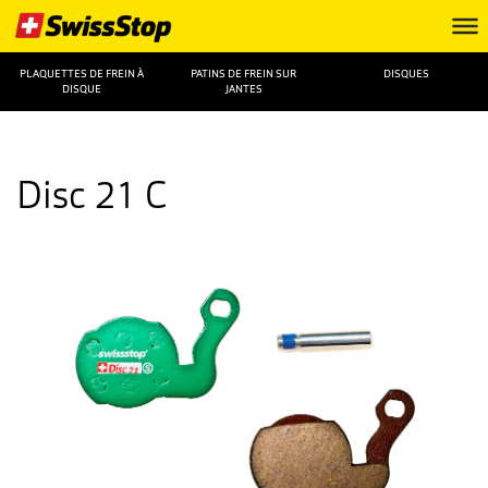
PLAQUETTES DE FREIN À
PATINS DE FREIN SUR
DISQUES
DISQUE
JANTES
Disc 21 C