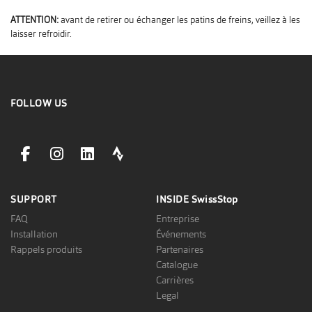
ATTENTION:
avant de retirer ou échanger les patins de freins, veillez à les
laisser refroidir.
FOLLOW US
facebookLink
instagramLink
linkedinLink
stravaLink
SUPPORT
INSIDE
SwissStop
FAQ
Entreprise
Installation
Événements
Rappels produits
Partenaires
Catalogue
Carrières
Legal