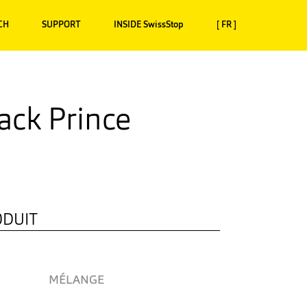
CH
SUPPORT
INSIDE SwissStop
[ FR ]
ack Prince
ODUIT
MÉLANGE