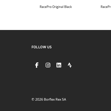
RacePro Original Black
RacePr
FOLLOW US
facebookLink
instagramLink
linkedinLink
stravaLink
© 2026 Borflex Rex SA