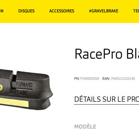
IN
DISQUES
ACCESSOIRES
#GRAVELBRAKE
TE
RacePro Bl
PN:
P100003206
EAN:
7640121222146
DÉTAILS SUR LE PR
MODÈLE