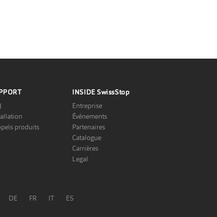
PPORT
INSIDE
SwissStop
Q
Entreprise
tallation
Événements
pels produits
Partenaires
Catalogue
Carrières
Legal
DE
FR
IT
ES