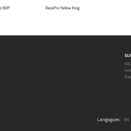
o BXP
RacePro Yellow King
SU
FA
Ins
Rap
Langagues:
EN