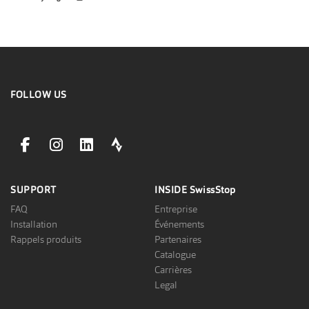
FOLLOW US
facebookLink
instagramLink
linkedinLink
stravaLink
SUPPORT
INSIDE
SwissStop
FAQ
Entreprise
Installation
Événements
Rappels produits
Partenaires
Catalogue
Carrières
Legal