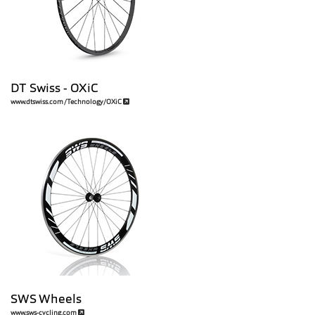
DT Swiss - OXiC
www.dtswiss.com/Technology/OXiC
SWS Wheels
www.sws-cycling.com