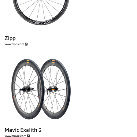
Zipp
www.zipp.com
Mavic Exalith 2
www.mavic.com