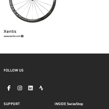
Xentis
www.xentis.com
FOLLOW US
facebookLink
instagramLink
linkedinLink
stravaLink
SUPPORT
INSIDE
SwissStop