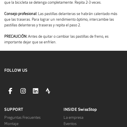
que la bicicleta se detenga completamente. Repita 2-3 veces.
Consejo profesional:
Las pastillas delanteras se habrán calentado más
que las traseras. Para lograr un rendimiento óptimo, intercambie las
pastillas delanteras y traseras y repita el paso 2.
PRECAUCIÓN:
Antes de quitar o cambiar las pastillas de freno, es
importante dejar que se enfríen.
FOLLOW US
facebookLink
instagramLink
linkedinLink
stravaLink
SUPPORT
INSIDE
SwissStop
Preguntas Frecuentes
La empresa
Montaje
Eventos