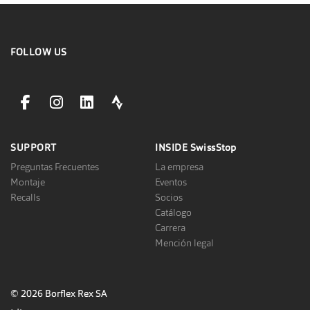
FOLLOW US
facebookLink
instagramLink
linkedinLink
stravaLink
SUPPORT
INSIDE
SwissStop
Preguntas Frecuentes
La empresa
Montaje
Eventos
Recalls
Socios
Catálogo
Carrera
Mención legal
© 2026 Borflex Rex SA