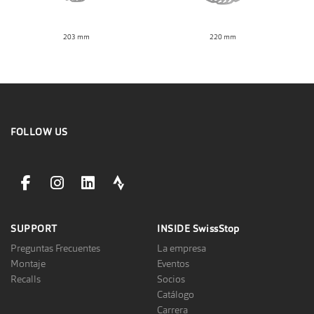
203 mm
220 mm
FOLLOW US
facebookLink
instagramLink
linkedinLink
stravaLink
SUPPORT
INSIDE
SwissStop
Preguntas Frecuentes
La empresa
Montaje
Eventos
Recalls
Socios
Catálogo
Carrera