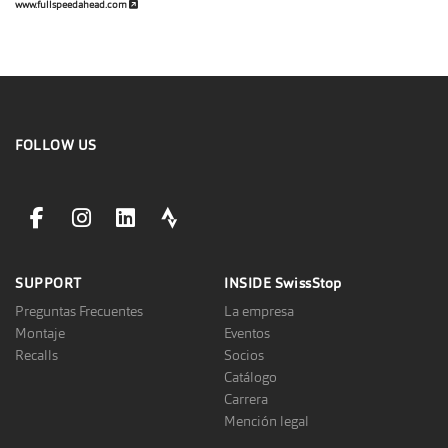
www.fullspeedahead.com
FOLLOW US
facebookLink
instagramLink
linkedinLink
stravaLink
SUPPORT
INSIDE
SwissStop
Preguntas Frecuentes
La empresa
Montaje
Eventos
Recalls
Socios
Catálogo
Carrera
Mención legal