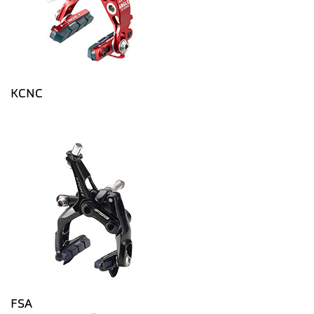
KCNC
FSA