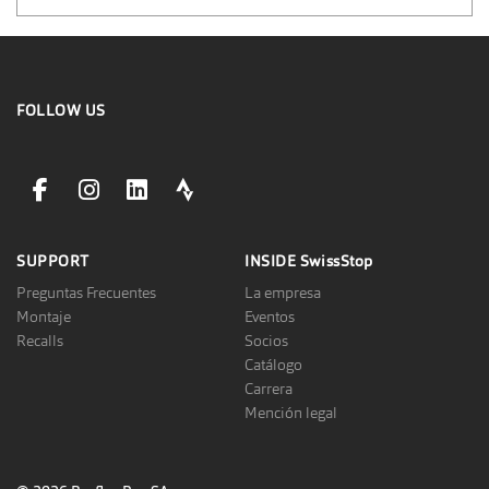
FOLLOW US
facebookLink
instagramLink
linkedinLink
stravaLink
SUPPORT
INSIDE
SwissStop
Preguntas Frecuentes
La empresa
Montaje
Eventos
Recalls
Socios
Catálogo
Carrera
Mención legal