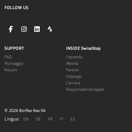
FOLLOW US
facebookLink
instagramLink
linkedinLink
stravaLink
SUPPORT
INSIDE
SwissStop
FAQ
l'azienda
Montaggio
Attività
Recalls
Partner
Catalogo
Carriera
Responsabilità legale
© 2026 Borflex Rex SA
Lingua:
EN
DE
FR
IT
ES