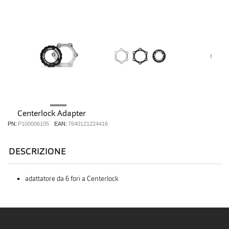
Centerlock Adapter
PN:
P100006105
EAN:
7640121224416
DESCRIZIONE
adattatore da 6 fori a Centerlock