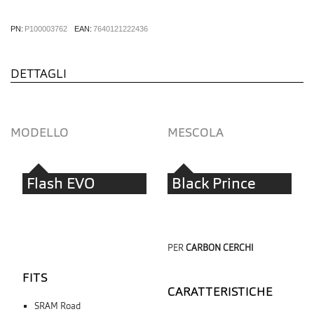
PN:
P100003762
EAN:
7640121222436
DETTAGLI
MODELLO
MESCOLA
Flash EVO
Black Prince
PER
CARBON CERCHI
FITS
CARATTERISTICHE
SRAM Road