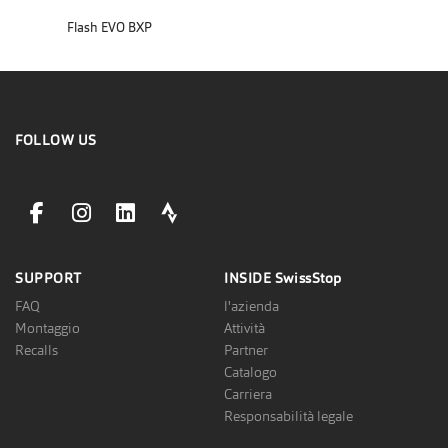
Flash EVO BXP
FOLLOW US
facebookLink
instagramLink
linkedinLink
stravaLink
SUPPORT
INSIDE
SwissStop
FAQ
l'azienda
Montaggio
Attività
Recalls
Partner
Catalogo
Carriera
Responsabilità legale