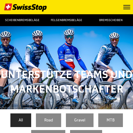
SCHEIBENBREMSBELÄGE
FELGENBREMSBELÄGE
BREMSSCHEIBEN
UNTERSTÜTZE TEAMS UND
MARKENBOTSCHAFTER
FOTO: ©RemiFABREGUE_AgenceKROS
All
Road
Gravel
MTB