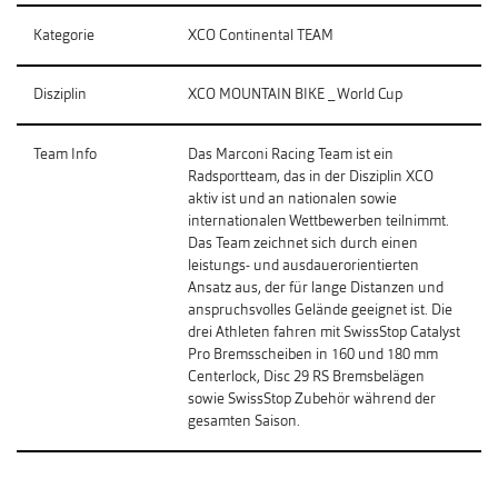
Kategorie
XCO Continental TEAM
Disziplin
XCO MOUNTAIN BIKE _ World Cup
Team Info
Das Marconi Racing Team ist ein
Radsportteam, das in der Disziplin XCO
aktiv ist und an nationalen sowie
internationalen Wettbewerben teilnimmt.
Das Team zeichnet sich durch einen
leistungs- und ausdauerorientierten
Ansatz aus, der für lange Distanzen und
anspruchsvolles Gelände geeignet ist. Die
drei Athleten fahren mit SwissStop Catalyst
Pro Bremsscheiben in 160 und 180 mm
Centerlock, Disc 29 RS Bremsbelägen
sowie SwissStop Zubehör während der
gesamten Saison.